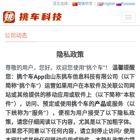
语言选择：
简体中文
English
Russian
Toggl
navig
公司动态
隐私政策
尊敬的用户，您好。欢迎您使用
“
”！
温馨提醒
挑个车
您：
App
由山东
信息科技有限公司（以下
挑个车
挑车
简称
“
”）运营如果用户在本软件及关联公司网
挑个车
站或其他提供的移动应用或软件上（以下简称“本软
件”），访问、预定或使用
的
产品
或服务（以
挑个车
下统称为
“服务”），便视为用户接受了以下隐私政
策，请您仔细阅读以下内容，尤其是以下加粗字体。
如果您不同意以下任何内容，请立刻停止访问/
使用