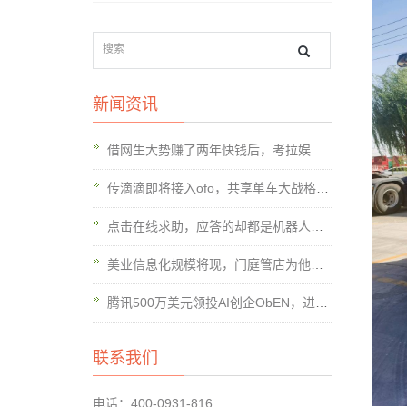
新闻资讯
借网生大势赚了两年快钱后，考拉娱乐开始切入女性人群做点“慢”内容
传滴滴即将接入ofo，共享单车大战格局或生变
点击在线求助，应答的却都是机器人，这样真的好吗？
美业信息化规模将现，门庭管店为他们提供了一套SaaS管理软件
腾讯500万美元领投AI创企ObEN，进一步布局社交AI
联系我们
电话：400-0931-816