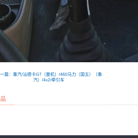
一篇：重汽/汕德卡G7（曼机）/460马力（国五）（重
汽）/4x2/牵引车
产品